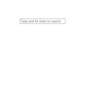
Skip to the content
Search for:
À propos
Identité
Organigramme
Histoire
Diffusion
Accréditation
Index des articles de presse
Édition
Documentation
Calendrier
Écosystème
Menu