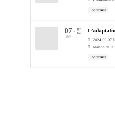
Événement en
Conférence
07
07
L’adaptati
-
SEP
SEP
2024-09-07 à
Maison de la 
Conférence
Repères
Accueil
Contact
Newsletter
Mentions légales
Conditions générales d'utilisation
Politique de confidentialité