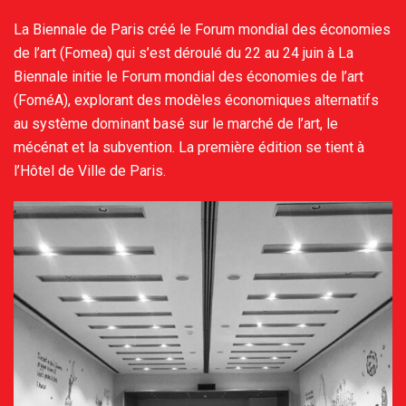
La Biennale de Paris créé le Forum mondial des économies
de l’art (Fomea) qui s’est déroulé du 22 au 24 juin à La
Biennale initie le Forum mondial des économies de l’art
(FoméA), explorant des modèles économiques alternatifs
au système dominant basé sur le marché de l’art, le
mécénat et la subvention. La première édition se tient à
l’Hôtel de Ville de Paris.