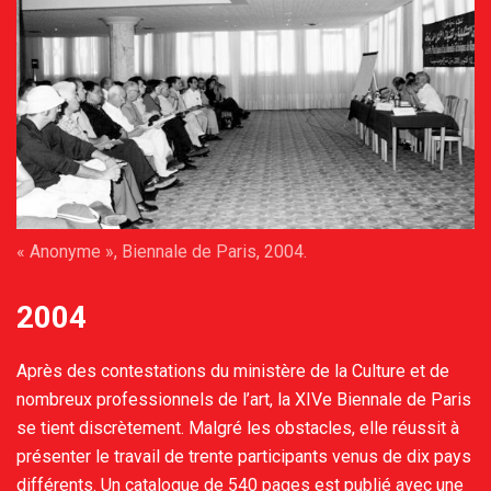
« Anonyme », Biennale de Paris, 2004.
2004
Après des contestations du ministère de la Culture et de
nombreux professionnels de l’art, la XIVe Biennale de Paris
se tient discrètement. Malgré les obstacles, elle réussit à
présenter le travail de trente participants venus de dix pays
différents. Un catalogue de 540 pages est publié avec une