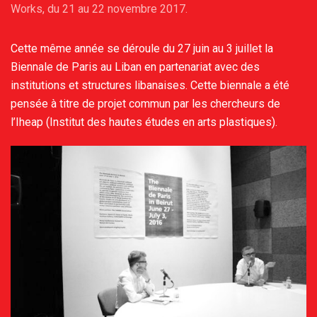
Works, du 21 au 22 novembre 2017.
Cette même année se déroule du 27 juin au 3 juillet la
Biennale de Paris au Liban en partenariat avec des
institutions et structures libanaises. Cette biennale a été
pensée à titre de projet commun par les chercheurs de
l’Iheap (Institut des hautes études en arts plastiques).