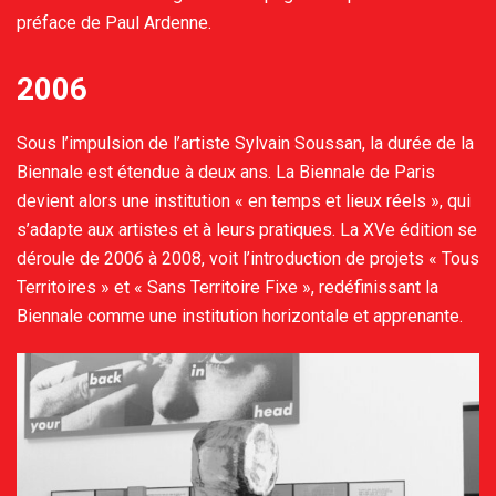
préface de Paul Ardenne.
2006
Sous l’impulsion de l’artiste Sylvain Soussan, la durée de la
Biennale est étendue à deux ans. La Biennale de Paris
devient alors une institution « en temps et lieux réels », qui
s’adapte aux artistes et à leurs pratiques. La XVe édition se
déroule de 2006 à 2008, voit l’introduction de projets « Tous
Territoires » et « Sans Territoire Fixe », redéfinissant la
Biennale comme une institution horizontale et apprenante.