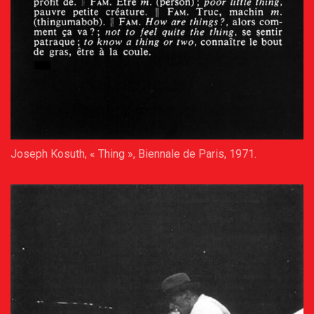
Joseph Kosuth, « Thing », Biennale de Paris, 1971.