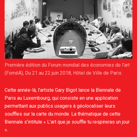
Première édition du Forum mondial des économies de l’art
(FoméA), Du 21 au 22 juin 2018, Hôtel de Ville de Paris.
Cette année-là, l’artiste Gary Bigot lance la Biennale de
Paris au Luxembourg, qui consiste en une application
permettant aux publics usagers à géolocaliser leurs
souffles sur la carte du monde. La thématique de cette
Biennale s’intitule « L’art que je souffle tu respireras un jour
».