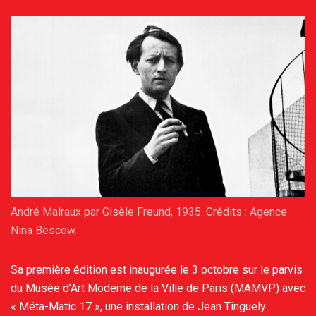
André Malraux par Gisèle Freund, 1935. Crédits : Agence
Nina Bescow.
Sa première édition est inaugurée le 3 octobre sur le parvis
du Musée d’Art Moderne de la Ville de Paris (MAMVP) avec
« Méta-Matic 17 », une installation de Jean Tinguely