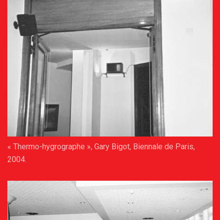
« Thermo-hygrographe », Gary Bigot, Biennale de Paris,
2004.