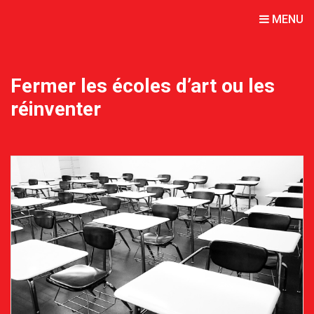
MENU
Fermer les écoles d’art ou les
réinventer