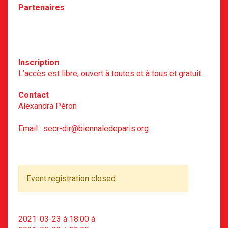
Partenaires
L’Hôtel de Ville de Paris
L’Institut de Recherche Internationale en
Anthropologie de la Singularité (IRISA)
Inscription
L’accès est libre, ouvert à toutes et à tous et gratuit.
Contact
Alexandra Péron
Biennale de Paris
Email : secr-dir@biennaledeparis.org
Event registration closed.
2021-03-23 à 18:00
à